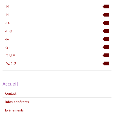
-M-
12
-N-
12
-O-
12
-P-Q
8
-R-
12
-S-
33
-T-U-V
32
-W. à .Z
23
Accueil
Contact
Infos adhérents
Evénements