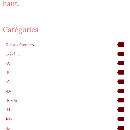
haut.
Catégories
Danses Partners
12
1-2-3.....
3
-A-
20
-B-
24
-C-
43
-D-
23
-E-F-G
42
-H-I-
30
J-K-
14
-L-
14