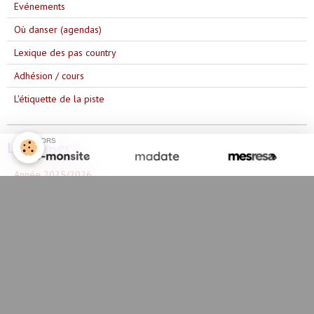
Evénements
Où danser (agendas)
Lexique des pas country
Adhésion / cours
L'étiquette de la piste
SPONSORS
Les danses
Année 2025/2026
Année 2023/2024
Année 2024/2025
Année 2022/2023
Année 2021/2022
Année 2020/2021
Année 2019/2020