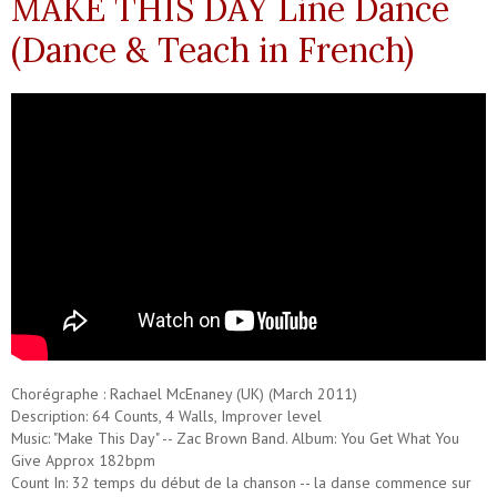
MAKE THIS DAY Line Dance
(Dance & Teach in French)
Chorégraphe : Rachael McEnaney (UK) (March 2011)
Description: 64 Counts, 4 Walls, Improver level
Music: "Make This Day" -- Zac Brown Band. Album: You Get What You
Give Approx 182bpm
Count In: 32 temps du début de la chanson -- la danse commence sur