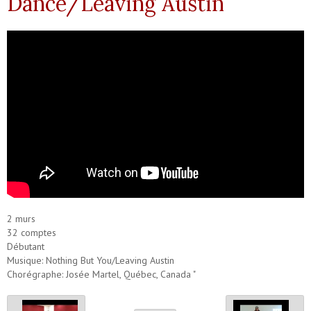
Dance/Leaving Austin
2 murs
32 comptes
Débutant
Musique: Nothing But You/Leaving Austin
Chorégraphe: Josée Martel, Québec, Canada "