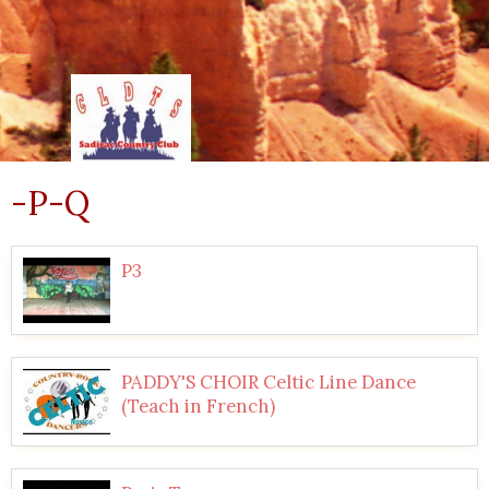
-P-Q
P3
PADDY'S CHOIR Celtic Line Dance
(Teach in French)