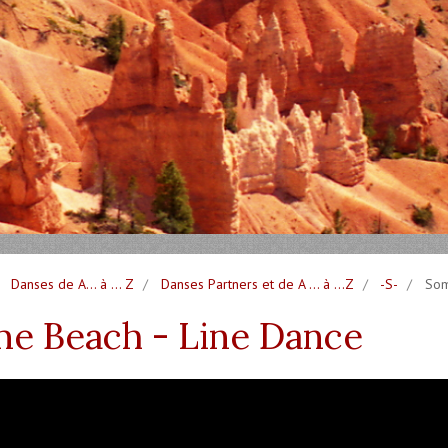
Danses de A... à ... Z
Danses Partners et de A ... à ...Z
-S-
Some
e Beach - Line Dance