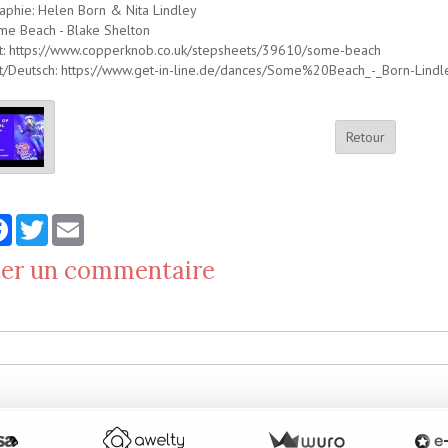
phie: Helen Born & Nita Lindley
me Beach - Blake Shelton
t: https://www.copperknob.co.uk/stepsheets/39610/some-beach
/Deutsch: https://www.get-in-line.de/dances/Some%20Beach_-_Born-Lindle
Retour
tager
Facebook
Twitter
Email
ter un commentaire