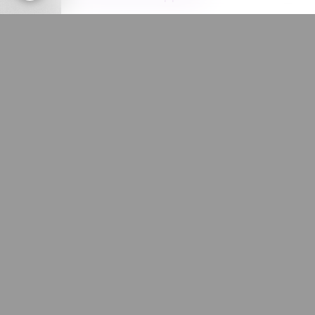
Site Int
Danses Partners et de A ... à ...Z
Album photos
Message
Photos 2021/2022
Photos 2019/2020
Photos 2018/2019
Photos 2017/2018
Anti-sp