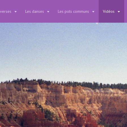
iverses
Les danses
Les pots communs
Vidéos