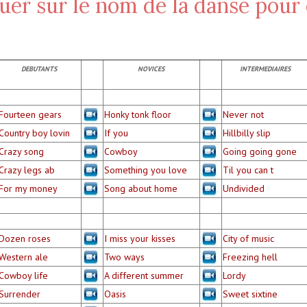
uer sur le nom de la danse pour
DEBUTANTS
NOVICES
INTERMEDIAIRES
Fourteen gears
Honky tonk floor
Never not
Country boy lovin
If you
Hillbilly slip
Crazy song
Cowboy
Going going gone
Crazy legs ab
Something you love
Til you can t
For my money
Song about home
Undivided
Dozen roses
I miss your kisses
City of music
Western ale
Two ways
Freezing hell
Cowboy life
A different summer
Lordy
Surrender
Oasis
Sweet sixtine