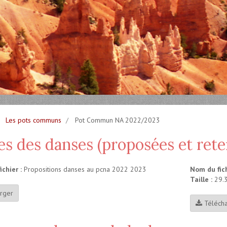
Les pots communs
Pot Commun NA 2022/2023
es des danses (proposées et ret
chier :
Propositions danses au pcna 2022 2023
Nom du fich
Taille :
29.
rger
Téléch