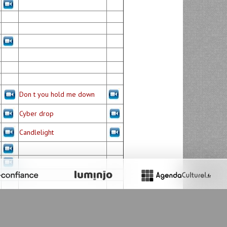
Don t you hold me down
Cyber drop
Candlelight