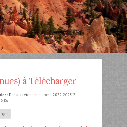
enues) à Télécharger
ier :
Danses retenues au pcna 2022 2023 2
36 Ko
arger