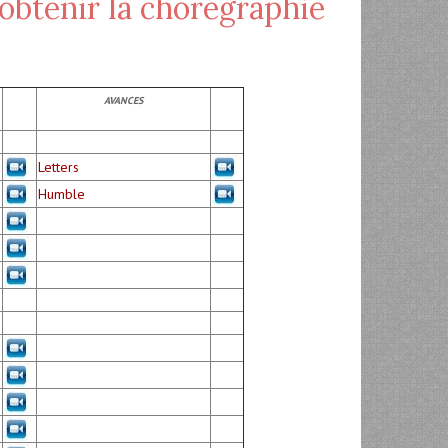
 obtenir la chorégraphie
AVANCES
Letters
Humble