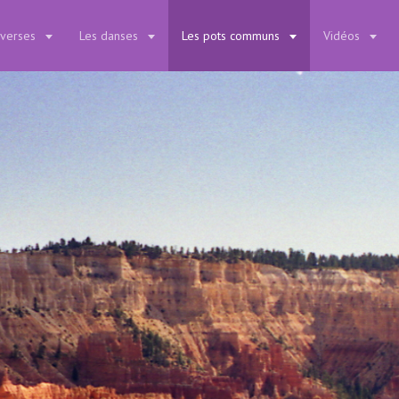
iverses
Les danses
Les pots communs
Vidéos