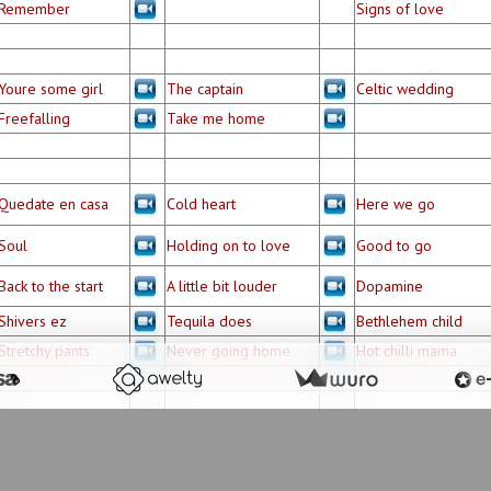
Remember
Signs of love
Youre some girl
The captain
Celtic wedding
Freefalling
Take me home
Quedate en casa
Cold heart
Here we go
Soul
Holding on to love
Good to go
Back to the start
A little bit louder
Dopamine
Shivers ez
Tequila does
Bethlehem child
Stretchy pants
Never going home
Hot chilli mama
Eighteen wheels
-
Baby street