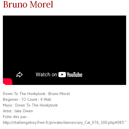
Bruno Morel
Down To The Honkytonk - Bruno Morel
Beginner - 32 Count - 4 Wall
Music : Down To The Honkytonk
Artist : Jake Owen
Fiche des pas :
http://challengeboy.free.fr/private/dansecrazy_Cat_076_100.php#085 "