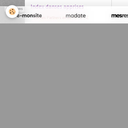
Index danses apprises
SPONSORS
Danses Partners et de A ... à ...Z
Site Int
Album photos
Message
Photos 2021/2022
Photos 2019/2020
Photos 2018/2019
Photos 2017/2018
Anti-sp