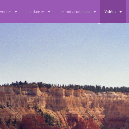
iverses
Les danses
Les pots communs
Vidéos