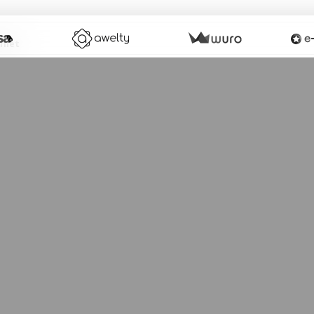
ernet
Aperçu
am