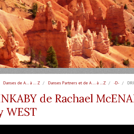
Danses de A... à ... Z
Danses Partners et de A ... à ...Z
-D-
DRI
NKABY de Rachael McENAN
ly WEST