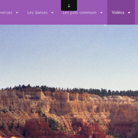
iverses
Les danses
Les pots communs
Vidéos