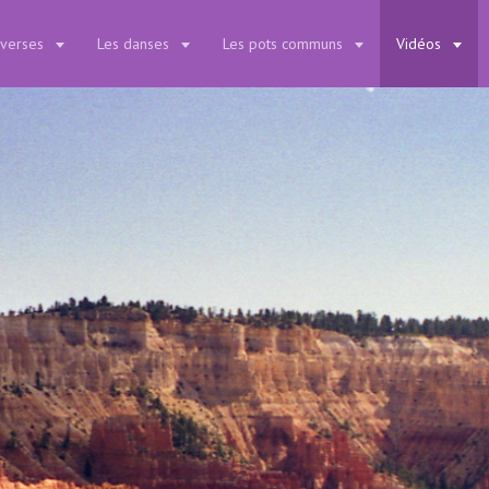
iverses
Les danses
Les pots communs
Vidéos