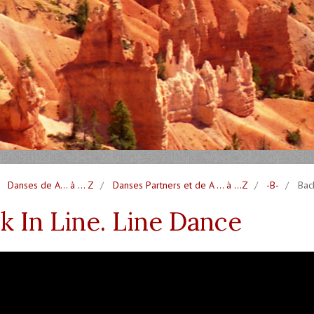
Danses de A... à ... Z
Danses Partners et de A ... à ...Z
-B-
Back
k In Line. Line Dance