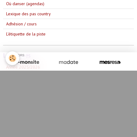
Où danser (agendas)
Lexique des pas country
Adhésion / cours
L'étiquette de la piste
Les danses
SPONSORS
Année 2025/2026
Année 2023/2024
Année 2024/2025
Année 2022/2023
Année 2021/2022
Année 2020/2021
Année 2019/2020