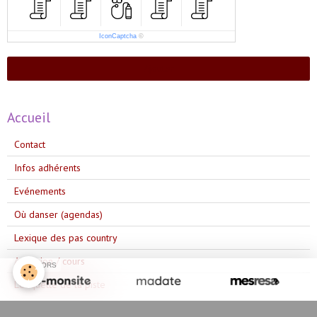
IconCaptcha
©
Ajouter
Accueil
Contact
Infos adhérents
Evénements
Où danser (agendas)
Lexique des pas country
Adhésion / cours
SPONSORS
L'étiquette de la piste