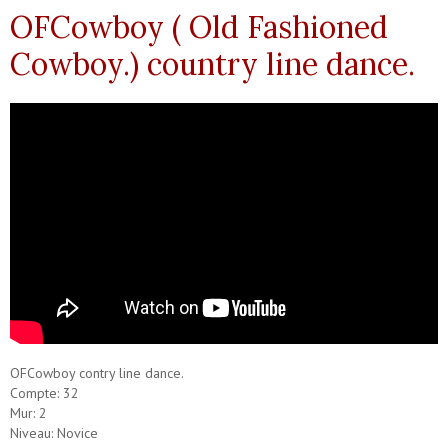
OFCowboy ( Old Fashioned
Cowboy.) country line dance.
OFCowboy contry line dance.
Compte: 32
Mur: 2
Niveau: Novice