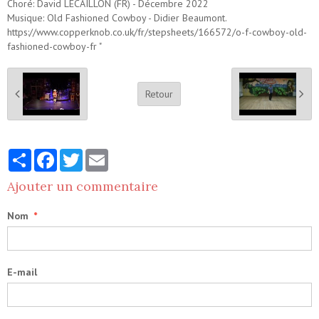
Choré: David LECAILLON (FR) - Décembre 2022
Musique: Old Fashioned Cowboy - Didier Beaumont.
https://www.copperknob.co.uk/fr/stepsheets/166572/o-f-cowboy-old-
fashioned-cowboy-fr "
Retour
Partager
Facebook
Twitter
Email
Ajouter un commentaire
Nom
E-mail