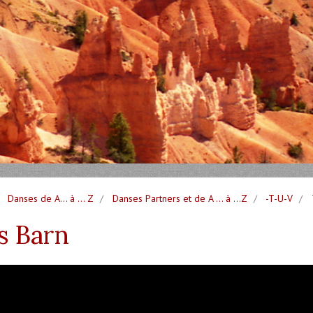
Danses de A... à ... Z
Danses Partners et de A ... à ...Z
-T-U-V
s Barn