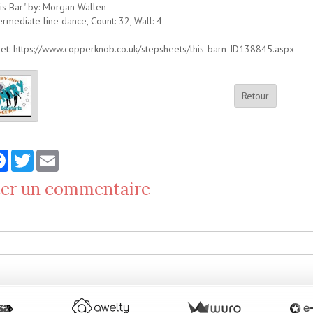
his Bar" by: Morgan Wallen
ermediate line dance, Count: 32, Wall: 4
t: https://www.copperknob.co.uk/stepsheets/this-barn-ID138845.aspx
Retour
tager
Facebook
Twitter
Email
ter un commentaire