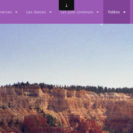
iverses
Les danses
Les pots communs
Vidéos