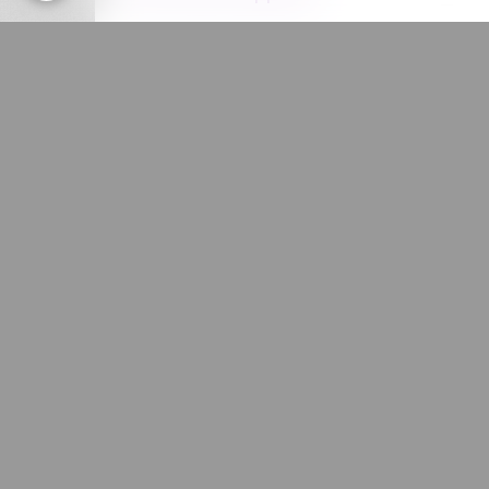
Site Int
Danses Partners et de A ... à ...Z
Album photos
Message
Photos 2021/2022
Photos 2019/2020
Photos 2018/2019
Photos 2017/2018
Anti-sp