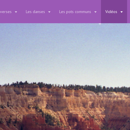
iverses
Les danses
Les pots communs
Vidéos