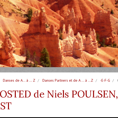
Danses de A... à ... Z
Danses Partners et de A ... à ...Z
-E-F-G
G
STED de Niels POULSEN, e
ST