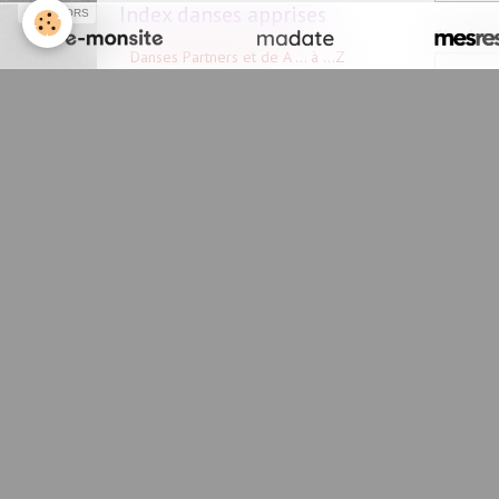
Index danses apprises
SPONSORS
Site Int
Danses Partners et de A ... à ...Z
Message
Album photos
Photos 2021/2022
Photos 2019/2020
Photos 2018/2019
Photos 2017/2018
Anti-sp
Sél