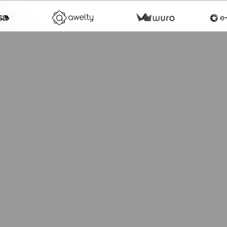
ernet
Aperçu
am
ectionnez l'image visible le moins de fois