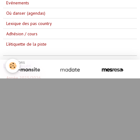
Evénements
Où danser (agendas)
Lexique des pas country
Adhésion / cours
L'étiquette de la piste
SPONSORS
Les danses
Année 2025/2026
Année 2023/2024
Année 2024/2025
Année 2022/2023
Année 2021/2022
Année 2020/2021
Année 2019/2020