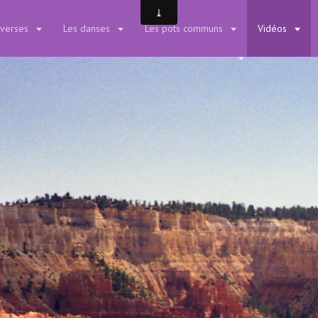
iverses
Les danses
Les pots communs
Vidéos