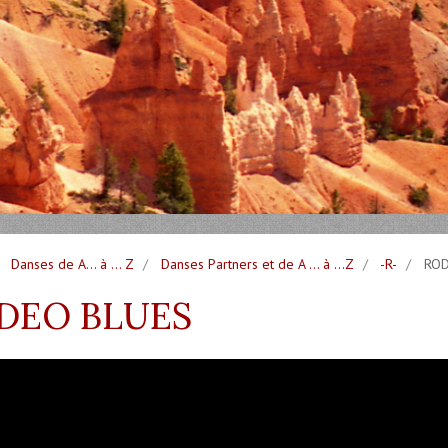
Danses de A... à ... Z
Danses Partners et de A ... à ...Z
-R-
ROD
DEO BLUES