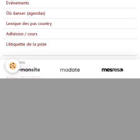
Evénements
Où danser (agendas)
Lexique des pas country
Adhésion / cours
L'étiquette de la piste
SPONSORS
Les danses
Année 2025/2026
Année 2023/2024
Année 2024/2025
Année 2022/2023
Année 2021/2022
Année 2020/2021
Année 2019/2020