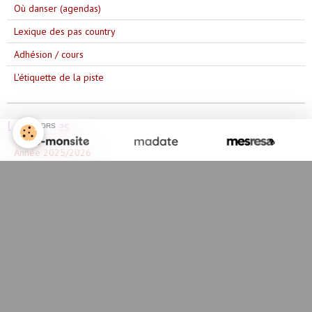
Où danser (agendas)
Lexique des pas country
Adhésion / cours
L'étiquette de la piste
Les danses
SPONSORS
Année 2025/2026
Année 2023/2024
Année 2024/2025
Année 2022/2023
Année 2021/2022
Année 2020/2021
Année 2019/2020