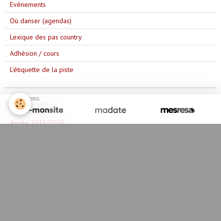
Evénements
Où danser (agendas)
Lexique des pas country
Adhésion / cours
L'étiquette de la piste
SPONSORS
Les danses
Année 2025/2026
Année 2023/2024
Année 2024/2025
Année 2022/2023
Année 2021/2022
Année 2020/2021
Année 2019/2020